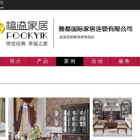
简 介
产 品
案 例
活 动
服 务