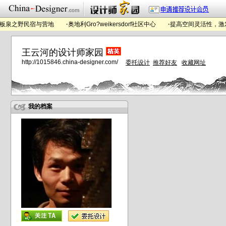
泉之野民宿与营地
·
奥地利Gro?weikersdorf社区中心
·
提高空间灵活性，激发
王云河的设计师家园
http://1015846.china-designer.com/
委托设计
推荐好友
收藏网址
我的档案