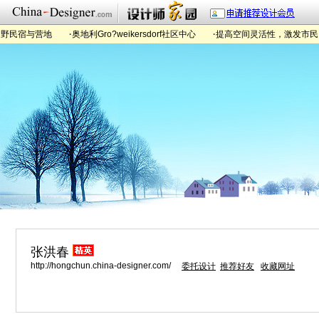
民宿与营地
·
奥地利Gro?weikersdorf社区中心
·
提高空间灵活性，激发市民自
张洪春
http://hongchun.china-designer.com/
委托设计
推荐好友
收藏网址