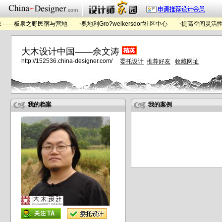
—板泉之野民宿与营地
·
奥地利Gro?weikersdorf社区中心
·
提高空间灵活性，
大木设计中国——佘文涛
http://152536.china-designer.com/
委托设计
推荐好友
收藏网址
我的档案
我的案例