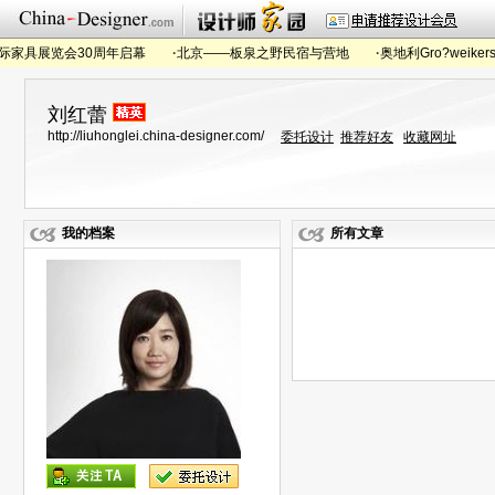
家具展览会30周年启幕
·
北京——板泉之野民宿与营地
·
奥地利Gro?weikers
刘红蕾
http://liuhonglei.china-designer.com/
委托设计
推荐好友
收藏网址
我的档案
所有文章