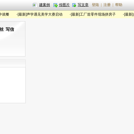
建案例
传图片
写文章
登陆
|
注册
|
帮助
就餐
·
[最新]声学遇见美学大赛启动
·
[最新]工厂造零件现场拼房子
·
[最新]
丝
写信